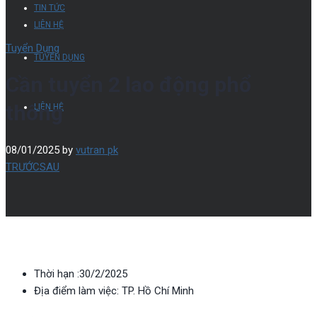
TIN TỨC
LIÊN HỆ
Tuyển Dụng
TUYỂN DỤNG
Cần tuyển 2 lao động phổ
thông
LIÊN HỆ
08/01/2025
by
vutran pk
TRƯỚC
SAU
Thời hạn :30/2/2025
Địa điểm làm việc: TP. Hồ Chí Minh