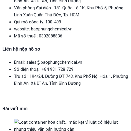
Bình An, Xã Dĩ An, Tỉnh Bình Dương
Văn phòng đại diện : 181 Quốc Lộ 1K, Khu Phố 5, Phường
Linh Xuân,Quận Thủ Đức, Tp. HCM
Qui mô công ty: 100-499
website: baophungchemical.vn
Mã số thuế : 0302088836
Liên hệ nộp
h
ồ sơ
Email: sales@baophungchemical.vn
Số điện thoại: +84 931 728 729
Trụ sở : 194/24, Đường ĐT 743, Khu Phố Nội Hóa 1, Phường
Bình An, Xã Dĩ An, Tỉnh Bình Dương
Bài viết mới